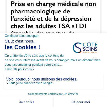
Prise en charge médicale non
pharmacologique de
l’anxiété et de la dépression
chez les adultes TSA sTDI
(trouble du spectre de
l’autisme sans trouble du
développement intellectuel)
DPC
Neuro-Psychiatrie
VOIR LA FORMATION
16/10/2026
1 jour