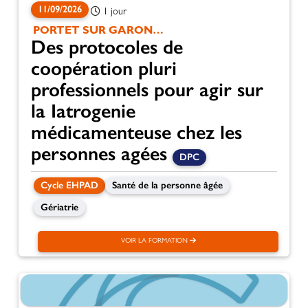
11/09/2026
1 jour
PORTET SUR GARONNE
Des protocoles de
coopération pluri
professionnels pour agir sur
la Iatrogenie
médicamenteuse chez les
personnes agées
DPC
Cycle EHPAD
Santé de la personne âgée
Gériatrie
VOIR LA FORMATION