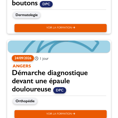
boutons
DPC
Dermatologie
VOIR LA FORMATION
24/09/2026
1 jour
ANGERS
Démarche diagnostique
devant une épaule
douloureuse
DPC
Orthopédie
VOIR LA FORMATION