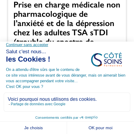
Prise en charge médicale non
pharmacologique de
l’anxiété et de la dépression
chez les adultes TSA sTDI
(trouble du spectre de
l’autisme sans trouble du
développement intellectuel)
DPC
Neuro-Psychiatrie
VOIR LA FORMATION
16/10/2026
1 jour