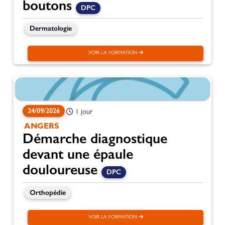
boutons
DPC
Dermatologie
VOIR LA FORMATION
24/09/2026
1 jour
ANGERS
Démarche diagnostique
devant une épaule
douloureuse
DPC
Orthopédie
VOIR LA FORMATION