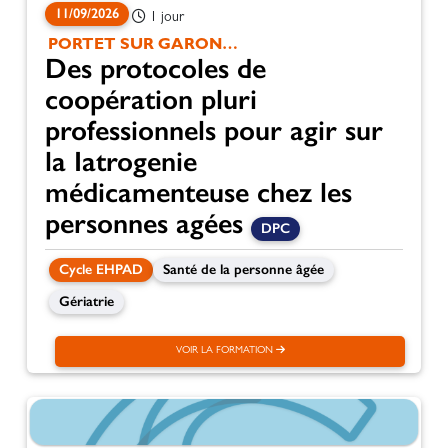
11/09/2026
1 jour
PORTET SUR GARONNE
Des protocoles de
coopération pluri
professionnels pour agir sur
la Iatrogenie
médicamenteuse chez les
personnes agées
DPC
Cycle EHPAD
Santé de la personne âgée
Gériatrie
VOIR LA FORMATION