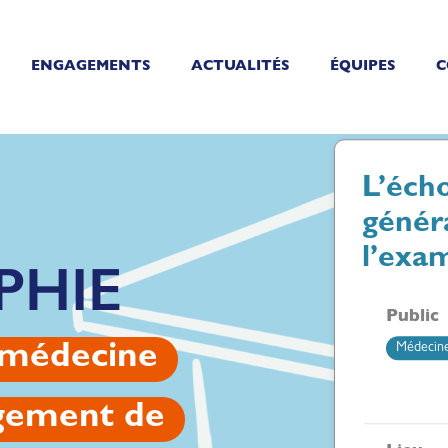
ENGAGEMENTS
ACTUALITÉS
ÉQUIPES
C
L’éch
génér
l’exa
PHIE
Public
Médecine
 médecine
ngement de