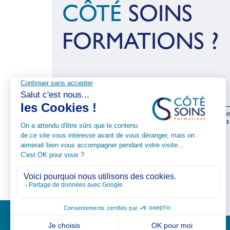
CÔTÉ
SOINS
FORMATIONS ?
Certification
Nos Organismes de formation son
certifiés Qualiopi. Nos formations
sont agrées et contrôlées par
l’ANDPC et le FAF PM.