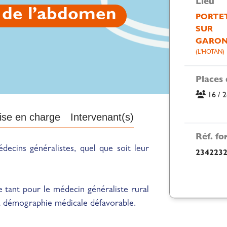
Lieu
e de l’abdomen
PORTE
SUR
GARO
(L'HOTAN)
Places 
16 / 
ise en charge
Intervenant(s)
Réf. f
decins généralistes, quel que soit leur
2342232
 tant pour le médecin généraliste rural
a démographie médicale défavorable.