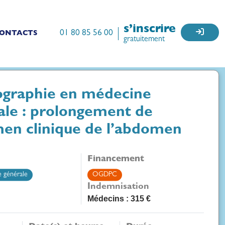
s’inscrire
01 80 85 56 00
ONTACTS
gratuitement
ographie en médecine
ale : prolongement de
men clinique de l’abdomen
Financement
 générale
OGDPC
Indemnisation
Médecins : 315 €