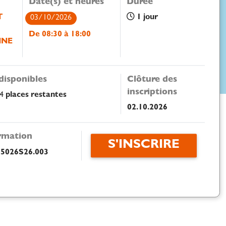
Date(s) et heures
Durée
T
1 jour
03/10/2026
De 08:30 à 18:00
NNE
disponibles
Clôture des
inscriptions
24
places restantes
02.10.2026
ormation
S'INSCRIRE
5026S26.003